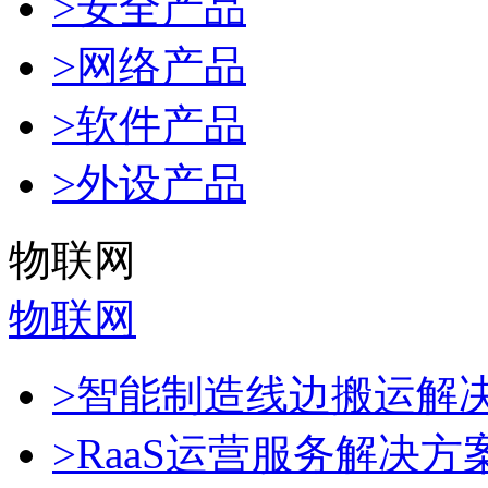
>安全产品
>网络产品
>软件产品
>外设产品
物联网
物联网
>智能制造线边搬运解
>RaaS运营服务解决方