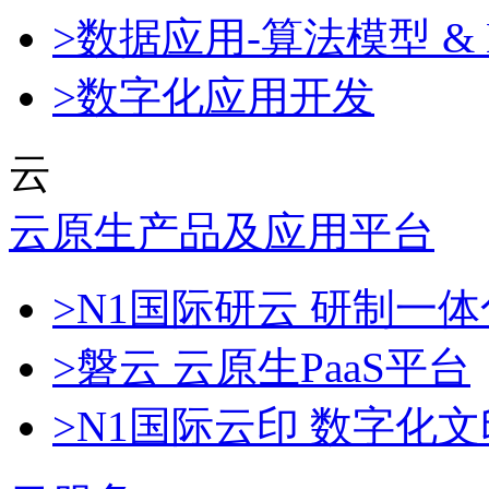
>数据应用-算法模型 & 
>数字化应用开发
云
云原生产品及应用平台
>N1国际研云 研制一
>磐云 云原生PaaS平台
>N1国际云印 数字化