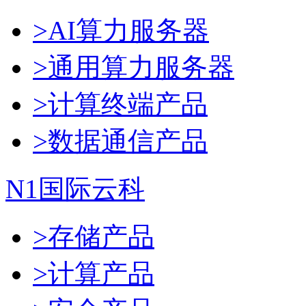
>AI算力服务器
>通用算力服务器
>计算终端产品
>数据通信产品
N1国际云科
>存储产品
>计算产品