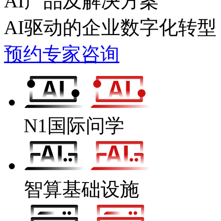
AI产品及解决方案
AI驱动的企业数字化转型
预约专家咨询
N1国际问学
智算基础设施