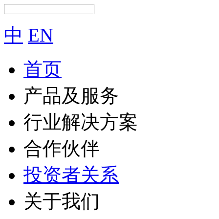
中
EN
首页
产品及服务
行业解决方案
合作伙伴
投资者关系
关于我们