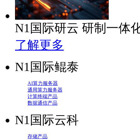
N1国际研云 研制一体
了解更多
N1国际鲲泰
AI算力服务器
通用算力服务器
计算终端产品
数据通信产品
N1国际云科
存储产品