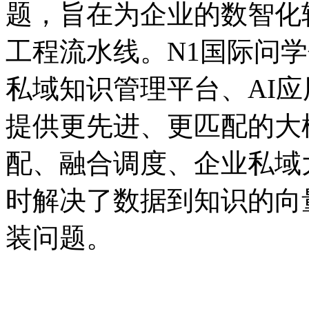
题，旨在为企业的数智
工程流水线。N1国际问学包
私域知识管理平台、AI
提供更先进、更匹配的大
配、融合调度、企业
时解决了数据到知识的向
装问题。