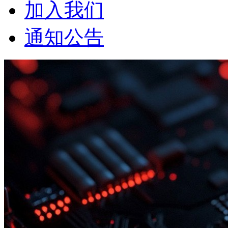
加入我们
通知公告