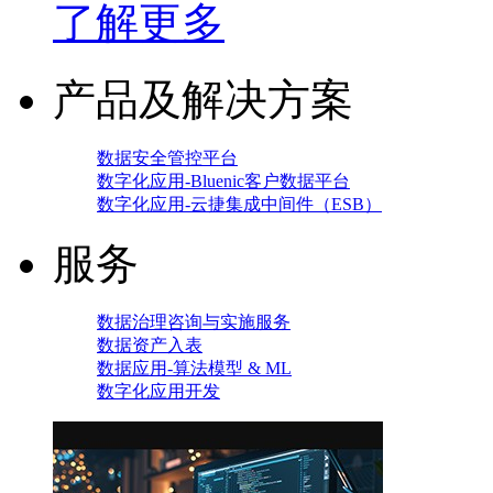
了解更多
产品及解决方案
数据安全管控平台
数字化应用-Bluenic客户数据平台
数字化应用-云捷集成中间件（ESB）
服务
数据治理咨询与实施服务
数据资产入表
数据应用-算法模型 & ML
数字化应用开发